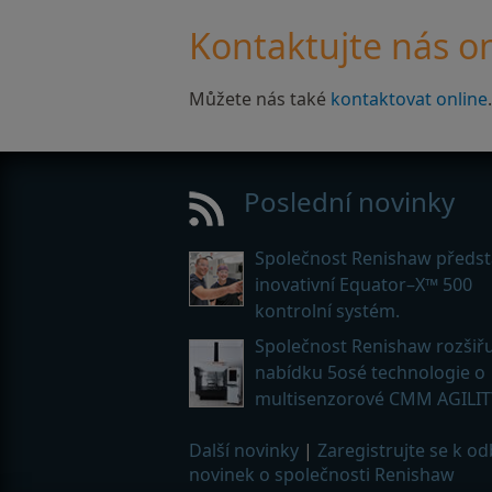
Kontaktujte nás on
Můžete nás také
kontaktovat online
.
Poslední novinky
Společnost Renishaw předst
inovativní Equator–X™ 500
kontrolní systém.
Společnost Renishaw rozšiřu
nabídku 5osé technologie o
multisenzorové CMM AGILIT
Další novinky
|
Zaregistrujte se k o
novinek o společnosti Renishaw