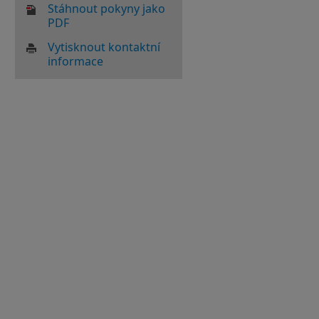
Stáhnout pokyny jako
PDF
Vytisknout kontaktní
informace