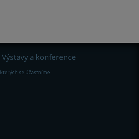
Výstavy a konference
 kterých se účastníme