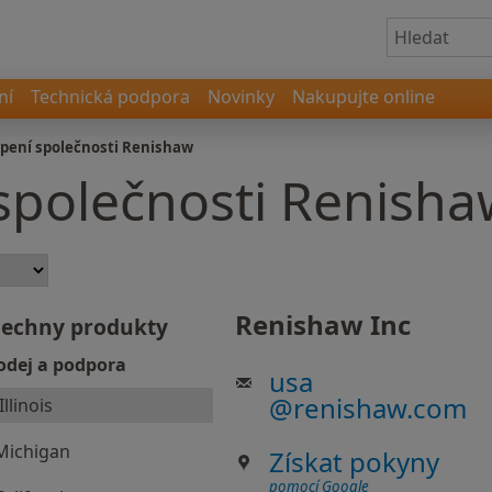
ní
Technická podpora
Novinky
Nakupujte online
pení společnosti Renishaw
společnosti Renisha
Renishaw Inc
šechny produkty
odej a podpora
usa
@
renishaw.com
Illinois
Michigan
Získat pokyny
pomocí Google