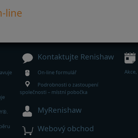
-line
Kontaktujte Renishaw
Akce,
avuje
On-line formulář
Podrobnosti o zastoupení
společnosti – místní pobočka
je
MyRenishaw
Y®.
dběru
Webový obchod