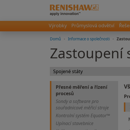
Výrobky
Průmyslová odvětví
Řeše
Domů
-
Informace o společnosti
-
Zastou
Zastoupení 
V
Přesné měření a řízení
procesů
Pr
Sondy a software pro
souřadnicové měřicí stroje
Kontrolní systém Equator™
Upínací stavebnice