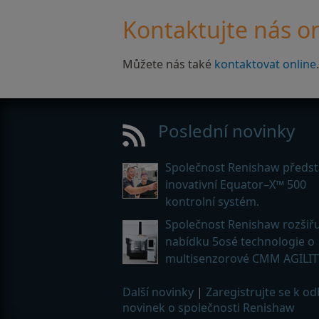
Kontaktujte nás on
Můžete nás také
kontaktovat online
.
Poslední novinky
Společnost Renishaw předst
inovativní Equator–X™ 500
kontrolní systém.
Společnost Renishaw rozšiřu
nabídku 5osé technologie o
multisenzorové CMM AGILIT
Další novinky
|
Zaregistrujte se k o
novinek o společnosti Renishaw