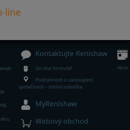
-line
Kontaktujte Renishaw
Akce,
avuje
On-line formulář
Podrobnosti o zastoupení
společnosti – místní pobočka
je
MyRenishaw
Y®.
dběru
Webový obchod