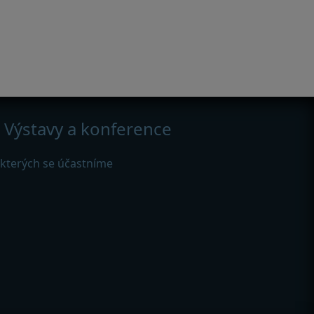
Výstavy a konference
 kterých se účastníme