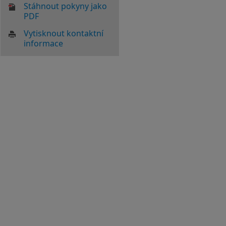
Stáhnout pokyny jako
PDF
Vytisknout kontaktní
informace