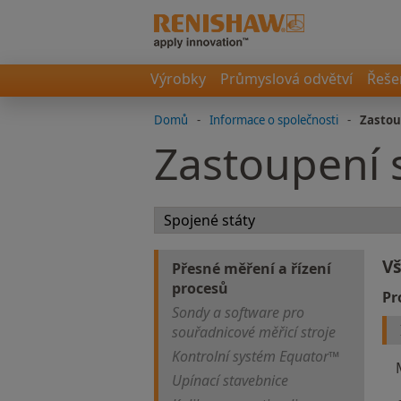
Výrobky
Průmyslová odvětví
Řeše
Domů
-
Informace o společnosti
-
Zastou
Zastoupení 
V
Přesné měření a řízení
procesů
Pr
Sondy a software pro
souřadnicové měřicí stroje
Kontrolní systém Equator™
Upínací stavebnice