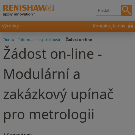
Výrobky
Kontaktujte nás
Domů
-
Informace o společnosti
-
Žádost on-line
Žádost on-line -
Modulární a
zakázkový upínač
pro metrologii
* Povinné pole