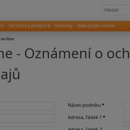
ní
Technická podpora
Novinky
Nakupujte online
 on-line
ine - Oznámení o oc
ajů
Název podniku
*
Adresa, řádek 1
*
Adresa, řádek 2