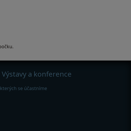
bočku.
Výstavy a konference
 kterých se účastníme