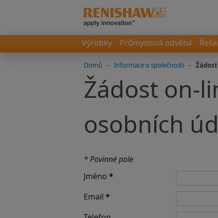
Výrobky
Průmyslová odvětví
Řeše
Domů
-
Informace o společnosti
-
Žádost
Žádost on-l
osobních úd
* Povinné pole
Jméno
*
Email
*
Telefon