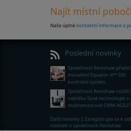
Najít místní pobo
Naše úplné
kontaktní informace o p
Poslední novinky
Společnost Renishaw předst
inovativní Equator–X™ 500
kontrolní systém.
Společnost Renishaw rozšiřu
nabídku 5osé technologie o
multisenzorové CMM AGILIT
Další novinky
|
Zaregistrujte se k o
novinek o společnosti Renishaw