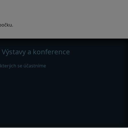
bočku.
Výstavy a konference
 kterých se účastníme