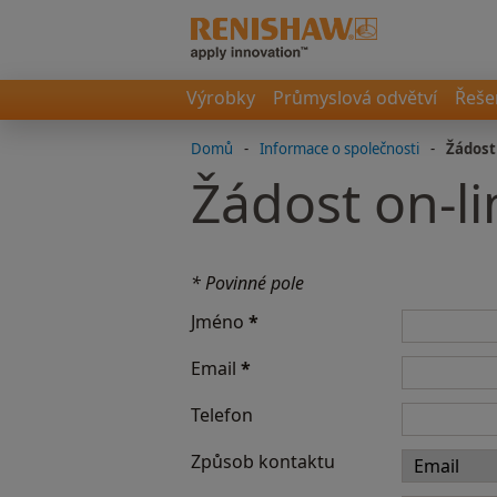
Výrobky
Průmyslová odvětví
Řeše
Domů
-
Informace o společnosti
-
Žádost
Žádost on-l
* Povinné pole
Jméno
*
Email
*
Telefon
Způsob kontaktu