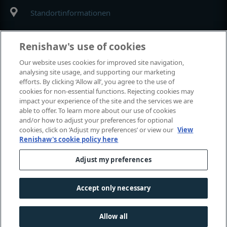
Standortinformationen
MyRenishaw
Renishaw's use of cookies
Our website uses cookies for improved site navigation,
Online-Shop
analysing site usage, and supporting our marketing
efforts. By clicking ‘Allow all’, you agree to the use of
cookies for non-essential functions. Rejecting cookies may
impact your experience of the site and the services we are
Ausstellungen und Konferenzen
able to offer. To learn more about our use of cookies
and/or how to adjust your preferences for optional
cookies, click on ‘Adjust my preferences’ or view our
View
Veranstaltungen, an denen wir teilnehmen
Renishaw's cookie policy here
Adjust my preferences
© 2001–2026 Renishaw plc. Alle Rechte vorbehalten.
Kontaktieren Sie uns
|
Rechtliche Hinweise und Compliance
|
Zugänglichkeit
|
Datenschutz
|
Leitfaden - Cookies
|
Accept only necessary
Gender-Hinweis
Allow all