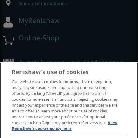
Standortinformationen
MyRenishaw
Online-Shop
Ausstellungen und Konferenzen
Renishaw's use of cookies
Veranstaltungen, an denen wir teilnehmen
Our website uses cookies for improved site navigation,
analysing site usage, and supporting our marketing
efforts. By clicking ‘Allow all’, you agree to the use of
cookies for non-essential functions. Rejecting cookies may
impact your experience of the site and the services we are
able to offer. To learn more about our use of cookies
and/or how to adjust your preferences for optional
cookies, click on ‘Adjust my preferences’ or view our
View
Renishaw's cookie policy here