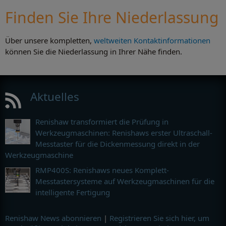
Finden Sie Ihre Niederlassung
Über unsere kompletten,
weltweiten Kontaktinformationen
können Sie die Niederlassung in Ihrer Nähe finden.
Aktuelles
Renishaw transformiert die Prüfung in
Werkzeugmaschinen: Renishaws erster Ultraschall-
Messtaster für die Dickenmessung direkt in der
Werkzeugmaschine
RMP400S: Renishaws neues Komplett-
Messtastersysteme auf Werkzeugmaschinen für die
intelligente Fertigung
Renishaw News abonnieren
|
Registrieren Sie sich hier, um