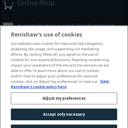
Online-Shop
Ausstellungen und Konferenzen
Renishaw's use of cookies
Veranstaltungen, an denen wir teilnehmen
Our website uses cookies for improved site navigation,
analysing site usage, and supporting our marketing
efforts. By clicking ‘Allow all’, you agree to the use of
cookies for non-essential functions. Rejecting cookies may
impact your experience of the site and the services we are
able to offer. To learn more about our use of cookies
and/or how to adjust your preferences for optional
cookies, click on ‘Adjust my preferences’ or view our
View
Renishaw's cookie policy here
Adjust my preferences
© 2001–2026 Renishaw plc. Alle Rechte vorbehalten.
Kontaktieren Sie uns
|
Rechtliche Hinweise und Compliance
|
Zugänglichkeit
|
Datenschutz
|
Leitfaden - Cookies
|
Accept only necessary
Gender-Hinweis