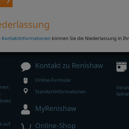
iederlassung
n Kontaktinformationen
können Sie die Niederlassung in Ih
Kontakt zu Renishaw
Online-Formular
nen:
Veran
Standortinformationen
-
teiln
irekt
MyRenishaw
e auf
Online-Shop