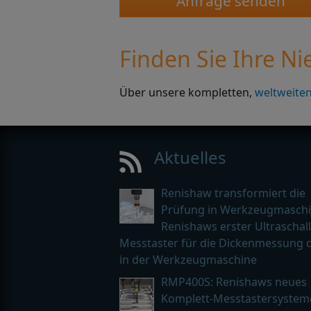
Finden Sie Ihre N
Über unsere kompletten,
weltweite
Aktuelles
Renishaw transformiert die
Prüfung in Werkzeugmaschi
Renishaws erster Ultraschall
Messtaster für die Dickenmessung d
in der Werkzeugmaschine
RMP400S: Renishaws neues
Komplett-Messtastersystem