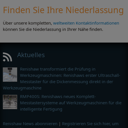
Finden Sie Ihre Niederlassung
Über unsere kompletten,
weltweiten Kontaktinformationen
können Sie die Niederlassung in Ihrer Nähe finden.
Aktuelles
Renishaw transformiert die Prüfung in
Werkzeugmaschinen: Renishaws erster Ultraschall-
Messtaster für die Dickenmessung direkt in der
Werkzeugmaschine
RMP400S: Renishaws neues Komplett-
Messtastersysteme auf Werkzeugmaschinen für die
intelligente Fertigung
Renishaw News abonnieren
|
Registrieren Sie sich hier, um