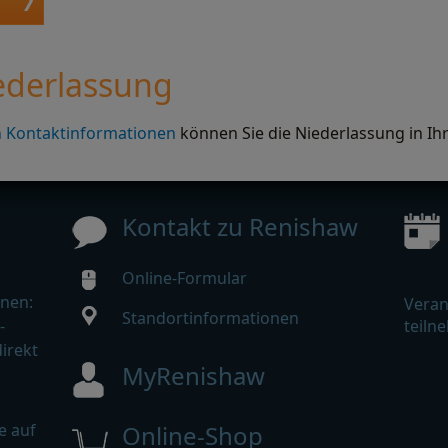
iederlassung
n Kontaktinformationen
können Sie die Niederlassung in Ih
Kontakt zu Renishaw
Online-Formular
nen:
Veran
Standortinformationen
-
teiln
irekt
MyRenishaw
e auf
Online-Shop