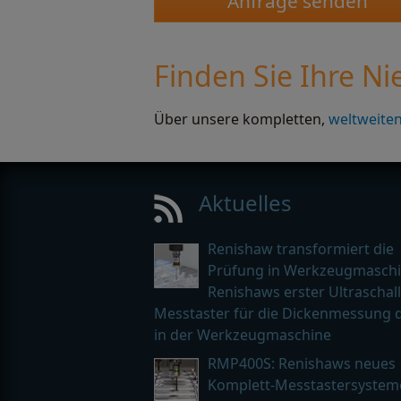
Finden Sie Ihre N
Über unsere kompletten,
weltweite
Aktuelles
Renishaw transformiert die
Prüfung in Werkzeugmaschi
Renishaws erster Ultraschall
Messtaster für die Dickenmessung d
in der Werkzeugmaschine
RMP400S: Renishaws neues
Komplett-Messtastersystem