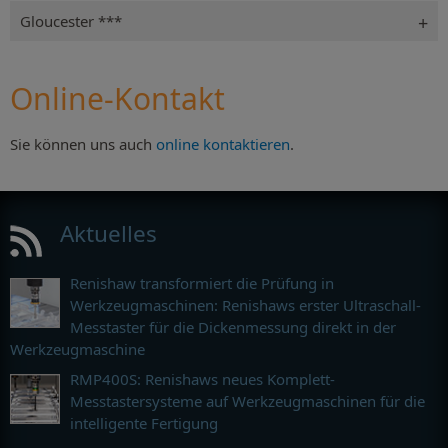
Gloucester ***
Online-Kontakt
Sie können uns auch
online kontaktieren
.
Aktuelles
Renishaw transformiert die Prüfung in
Werkzeugmaschinen: Renishaws erster Ultraschall-
Messtaster für die Dickenmessung direkt in der
Werkzeugmaschine
RMP400S: Renishaws neues Komplett-
Messtastersysteme auf Werkzeugmaschinen für die
intelligente Fertigung