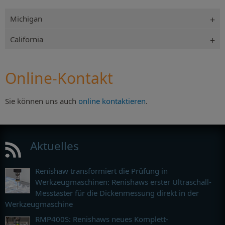
Michigan
California
Online-Kontakt
Sie können uns auch
online kontaktieren
.
Aktuelles
Renishaw transformiert die Prüfung in
Werkzeugmaschinen: Renishaws erster Ultraschall-
Messtaster für die Dickenmessung direkt in der
Werkzeugmaschine
RMP400S: Renishaws neues Komplett-