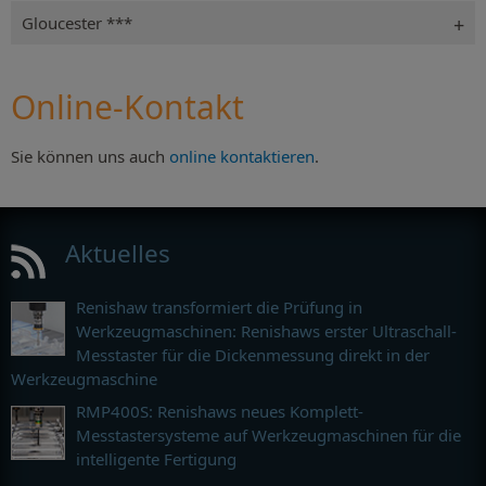
Gloucester ***
Online-Kontakt
Sie können uns auch
online kontaktieren
.
Aktuelles
Renishaw transformiert die Prüfung in
Werkzeugmaschinen: Renishaws erster Ultraschall-
Messtaster für die Dickenmessung direkt in der
Werkzeugmaschine
RMP400S: Renishaws neues Komplett-
Messtastersysteme auf Werkzeugmaschinen für die
intelligente Fertigung