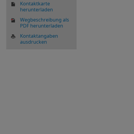
Kontaktkarte
herunterladen
Wegbeschreibung als
PDF herunterladen
Kontaktangaben
ausdrucken