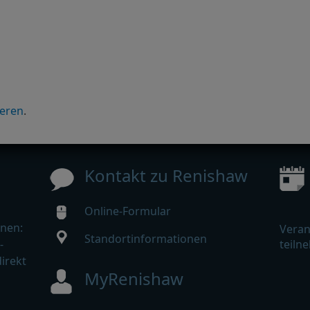
ieren
.
Kontakt zu Renishaw
Online-Formular
nen:
Veran
Standortinformationen
-
teiln
irekt
MyRenishaw