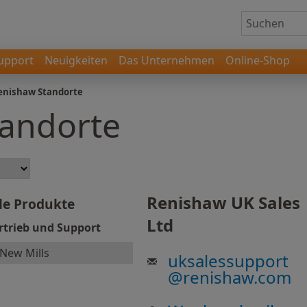
upport
Neuigkeiten
Das Unternehmen
Online-Shop
enishaw Standorte
tandorte
Renishaw UK Sales
le Produkte
Ltd
rtrieb und Support
New Mills
uksalessupport
@
renishaw.com