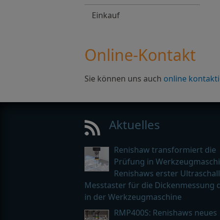
Einkauf
Online-Kontakt
Sie können uns auch
online kontakt
Aktuelles
Renishaw transformiert die
Prüfung in Werkzeugmaschi
Renishaws erster Ultraschall
Messtaster für die Dickenmessung d
in der Werkzeugmaschine
RMP400S: Renishaws neues