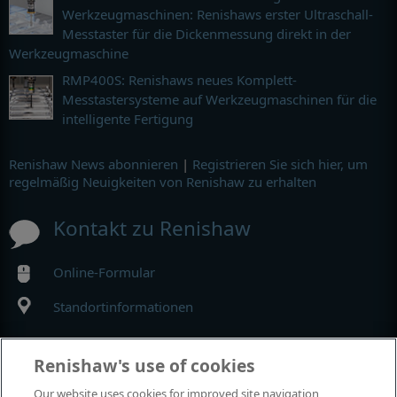
Werkzeugmaschinen: Renishaws erster Ultraschall-
Messtaster für die Dickenmessung direkt in der
Werkzeugmaschine
RMP400S: Renishaws neues Komplett-
Messtastersysteme auf Werkzeugmaschinen für die
intelligente Fertigung
Renishaw News abonnieren
|
Registrieren Sie sich hier, um
regelmäßig Neuigkeiten von Renishaw zu erhalten
Kontakt zu Renishaw
Online-Formular
Standortinformationen
MyRenishaw
Renishaw's use of cookies
Our website uses cookies for improved site navigation,