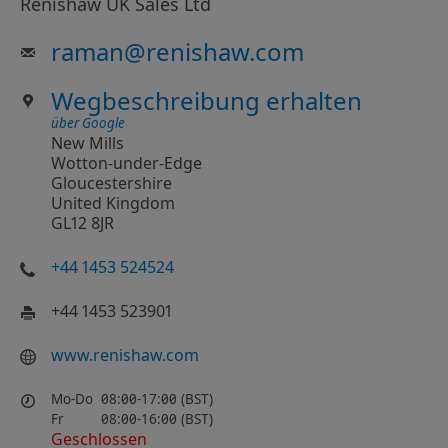
Renishaw UK Sales Ltd
raman
@
renishaw.com
Wegbeschreibung erhalten
über Google
New Mills
Wotton-under-Edge
Gloucestershire
United Kingdom
GL12 8JR
+44 1453 524524
+44 1453 523901
www.renishaw.com
Mo-Do
08:00-17:00 (BST)
Fr
08:00-16:00 (BST)
Geschlossen