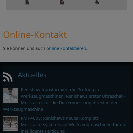
Online-Kontakt
Sie können uns auch
online kontaktieren
.
Aktuelles
Renishaw transformiert die Prüfung in
Werkzeugmaschinen: Renishaws erster Ultraschall-
Messtaster für die Dickenmessung direkt in der
Werkzeugmaschine
RMP400S: Renishaws neues Komplett-
Messtastersysteme auf Werkzeugmaschinen für die
intelligente Fertigung