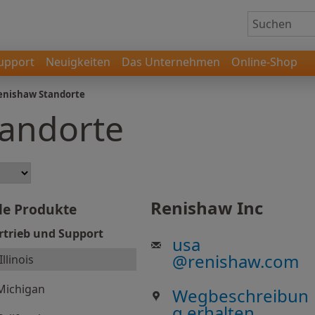
upport
Neuigkeiten
Das Unternehmen
Online-Shop
enishaw Standorte
tandorte
Renishaw Inc
le Produkte
rtrieb und Support
usa
@
renishaw.com
Illinois
Michigan
Wegbeschreibun
g erhalten