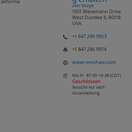
California
über Google
1001 Wesemann Drive
West Dundee IL 60118
USA
+1 847 286 9953
+1 847 286 9974
www.renishaw.com
Mo-Fr
07:45-16:30 (CDT)
Geschlossen
Besuche nur nach
Voranmeldung.