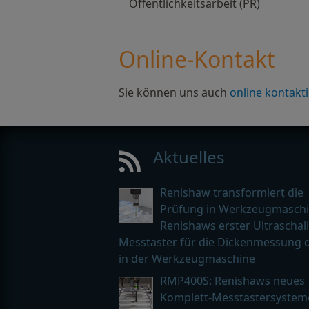
Öffentlichkeitsarbeit (PR)
Online-Kontakt
Sie können uns auch
online kontakt
Aktuelles
Renishaw transformiert die
Prüfung in Werkzeugmaschi
Renishaws erster Ultraschall
Messtaster für die Dickenmessung d
in der Werkzeugmaschine
RMP400S: Renishaws neues
Komplett-Messtastersystem