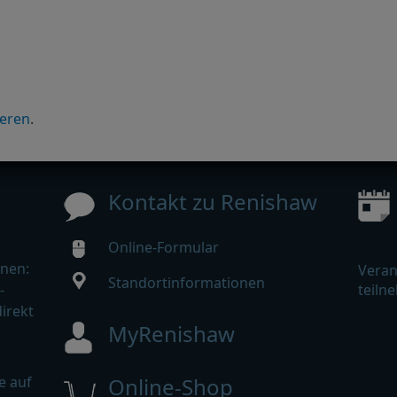
ieren
.
Kontakt zu Renishaw
Online-Formular
nen:
Veran
Standortinformationen
-
teiln
irekt
MyRenishaw
e auf
Online-Shop