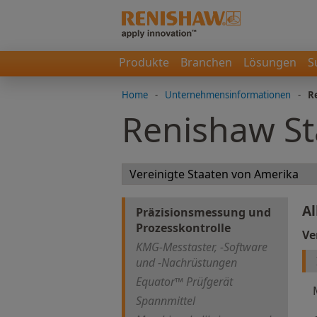
Produkte
Branchen
Lösungen
S
Home
-
Unternehmensinformationen
-
R
Renishaw S
Al
Präzisionsmessung und
Prozesskontrolle
Ve
KMG-Messtaster, -Software
und -Nachrüstungen
Equator™ Prüfgerät
Spannmittel