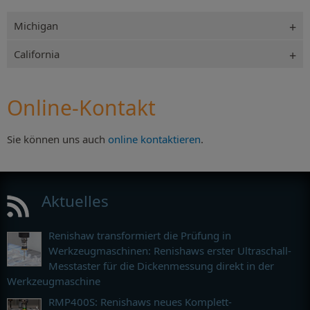
Michigan
California
Online-Kontakt
Sie können uns auch
online kontaktieren
.
Aktuelles
Renishaw transformiert die Prüfung in
Werkzeugmaschinen: Renishaws erster Ultraschall-
Messtaster für die Dickenmessung direkt in der
Werkzeugmaschine
RMP400S: Renishaws neues Komplett-