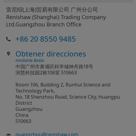
雷尼绍(上海)贸易有限公司 广州分公司
Renishaw (Shanghai) Trading Company
Ltd.Guangzhou Branch Office
+86 20 8550 9485
Obtener direcciones
mediante Baidu
中国广州市黄埔区科学城神舟路18号
润慧科技园2栋106室 510663
Room 106, Building 2, Runhui Science and
Technology Park,
No. 18 Shenzhou Road, Science City, Huangpu
District
Guangzhou
China
510663
guangzhou
@
renishaw.com