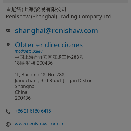
雷尼绍(上海)贸易有限公司
Renishaw (Shanghai) Trading Company Ltd.
shanghai
@
renishaw.com
Obtener direcciones
mediante Baidu
中国上海市静安区江场三路288号
18幢楼1楼 200436
1F, Building 18, No. 288,
Jiangchang 3rd Road, Jingan District
Shanghai
China
200436
+86 21 6180 6416
www.renishaw.com.cn