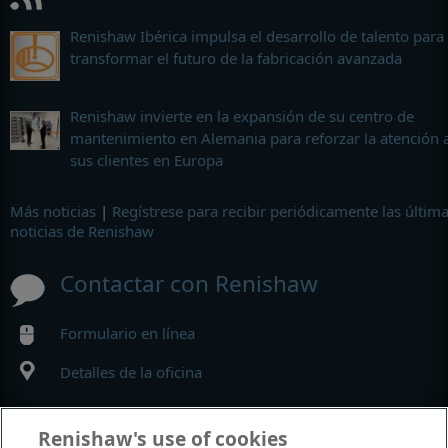
Renishaw Ibérica impulsa el desarrollo de talento para
transformar el futuro de la fabricación avanzada
Renishaw invierte en la expansión de su centro de
mantenimiento en Alemania para reforzar la atención 
sus clientes en Europa
Más noticias
|
Regístrese para recibir periódicamente las últim
noticias de Renishaw
Contactar con Renishaw
Formulario en línea
Detalles de la oficina
MyRenishaw
Renishaw's use of cookies