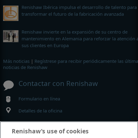
Renishaw Ibérica impulsa el desarrollo de talento para
transformar el futuro de la fabricación avanzada
Renishaw invierte en la expansión de su centro de
mantenimiento en Alemania para reforzar la atención 
sus clientes en Europa
Más noticias
|
Regístrese para recibir periódicamente las últim
noticias de Renishaw
Contactar con Renishaw
Formulario en línea
Detalles de la oficina
MyRenishaw
Renishaw's use of cookies