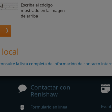
Escriba el código
mostrado en la imagen
de arriba
 local
consulte la lista completa de información de contacto inter
Contactar con
Renishaw
Event
Formulario en línea