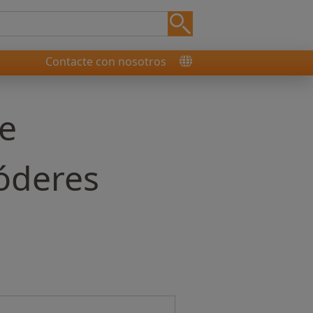
Contacte con nosotros
de
óderes