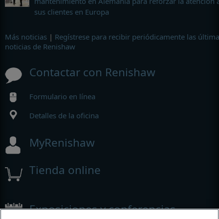
mantenimiento en Alemania para reforzar la atención 
sus clientes en Europa
Más noticias
|
Regístrese para recibir periódicamente las últim
noticias de Renishaw
Contactar con Renishaw
Formulario en línea
Detalles de la oficina
MyRenishaw
Tienda online
Exposiciones y conferencias