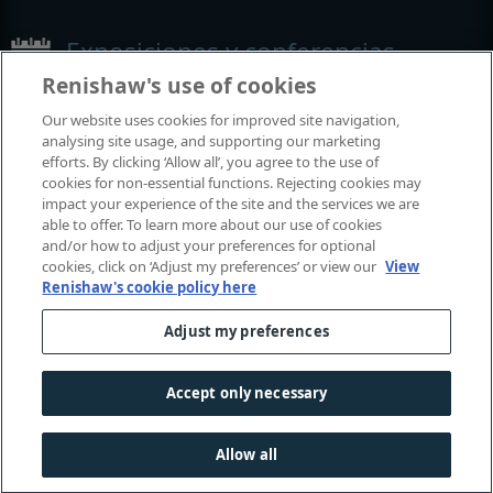
Exposiciones y conferencias
Renishaw's use of cookies
Eventos en los que participamos
Our website uses cookies for improved site navigation,
analysing site usage, and supporting our marketing
efforts. By clicking ‘Allow all’, you agree to the use of
cookies for non-essential functions. Rejecting cookies may
impact your experience of the site and the services we are
able to offer. To learn more about our use of cookies
and/or how to adjust your preferences for optional
cookies, click on ‘Adjust my preferences’ or view our
View
Renishaw's cookie policy here
Adjust my preferences
© 2001–2026 Renishaw plc. Todos los derechos reservados.
Póngase en contacto con nosotros
|
Legal e conformidade
|
Accesibilidad
|
Confidencialidad
|
Guía de cookies
|
Accept only necessary
Aviso de género en el lenguaje
Allow all