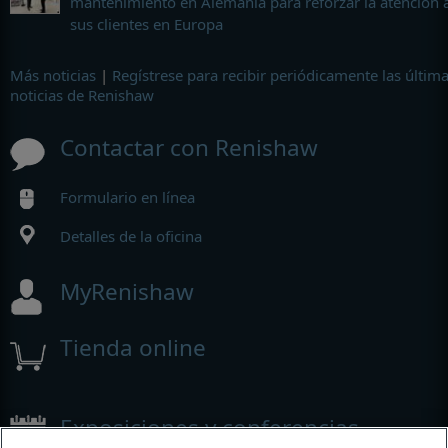
mantenimiento en Alemania para reforzar la atención 
sus clientes en Europa
Más noticias
|
Regístrese para recibir periódicamente las últim
noticias de Renishaw
Contactar con Renishaw
Formulario en línea
Detalles de la oficina
MyRenishaw
Tienda online
Exposiciones y conferencias