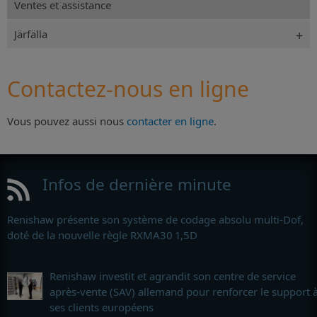
Ventes et assistance
Järfälla
Contactez-nous en ligne
Vous pouvez aussi nous
contacter en ligne
.
Infos de dernière minute
Renishaw présente son système de codage absolu multi-Dof,
doté de la nouvelle règle RXMA30 1,5D
Renishaw investit et agrandit son centre de service
après-vente (SAV) allemand pour renforcer le support 
ses clients européens