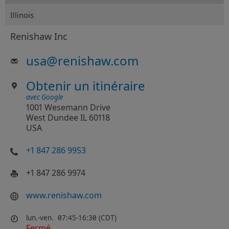
Illinois
Renishaw Inc
usa
@
renishaw.com
Obtenir un itinéraire
avec Google
1001 Wesemann Drive
West Dundee IL 60118
USA
+1 847 286 9953
+1 847 286 9974
www.renishaw.com
lun.-ven.
07:45-16:30 (CDT)
Fermé