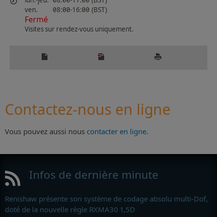
lun.-jeu.
08:00-17:00 (BST)
ven.
08:00-16:00 (BST)
Fermé
Visites sur rendez-vous uniquement.
Contactez-nous en ligne
Vous pouvez aussi nous
contacter en ligne
.
Infos de dernière minute
Renishaw présente son système de codage absolu multi-Dof,
doté de la nouvelle règle RXMA30 1,5D