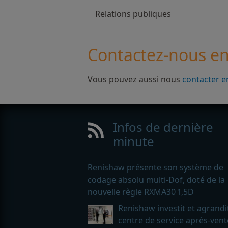
Relations publiques
Contactez-nous en
Vous pouvez aussi nous
contacter e
Infos de dernière
minute
Renishaw présente son système de
codage absolu multi-Dof, doté de la
nouvelle règle RXMA30 1,5D
Renishaw investit et agrandi
centre de service après-vent