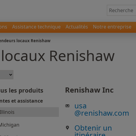
ions
Assistance technique
Actualités
Notre entreprise
endeurs locaux Renishaw
 locaux Renishaw
Renishaw Inc
us les produits
ntes et assistance
usa
@
renishaw.com
Illinois
Michigan
Obtenir un
itinéraire