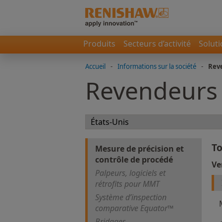
Produits
Secteurs d’activité
Solut
Accueil
-
Informations sur la société
-
Rev
Revendeurs
To
Mesure de précision et
contrôle de procédé
Ve
Palpeurs, logiciels et
rétrofits pour MMT
Système d’inspection
comparative Equator™
Bridages