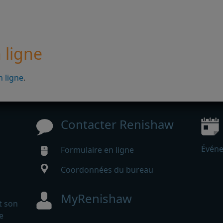
 ligne
n ligne
.
Contacter Renishaw
Événe
Formulaire en ligne
Coordonnées du bureau
MyRenishaw
t son
e