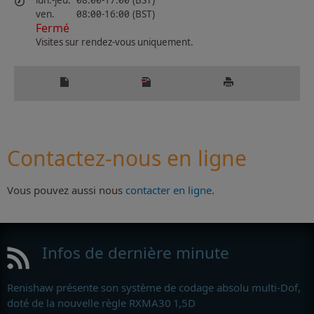
lun.-jeu.
08:00-17:00 (BST)
ven.
08:00-16:00 (BST)
Fermé
Visites sur rendez-vous uniquement.
Contactez-nous en ligne
Vous pouvez aussi nous
contacter en ligne
.
Infos de dernière minute
Renishaw présente son système de codage absolu multi-Dof,
doté de la nouvelle règle RXMA30 1,5D