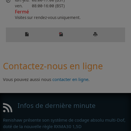
lun.-jeu.
08:00-17:00 (BST)
ven.
08:00-16:00 (BST)
Fermé
Visites sur rendez-vous uniquement.
Contactez-nous en ligne
Vous pouvez aussi nous
contacter en ligne
.
Infos de dernière minute
Renishaw présente son système de codage absolu multi-Dof,
doté de la nouvelle règle RXMA30 1,5D