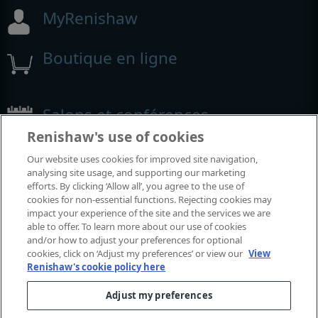
MyRenishaw
Boutique en ligne
Salons et conférences
Renishaw's use of cookies
Événements auxquels nous participons
Our website uses cookies for improved site navigation,
analysing site usage, and supporting our marketing
efforts. By clicking ‘Allow all’, you agree to the use of
cookies for non-essential functions. Rejecting cookies may
impact your experience of the site and the services we are
able to offer. To learn more about our use of cookies
and/or how to adjust your preferences for optional
cookies, click on ‘Adjust my preferences’ or view our
View
Renishaw's cookie policy here
Adjust my preferences
© 2001–2026 Renishaw plc. Tous droits réservés.
Contactez-nous
|
Juridique et conformité
|
Accessibilité
|