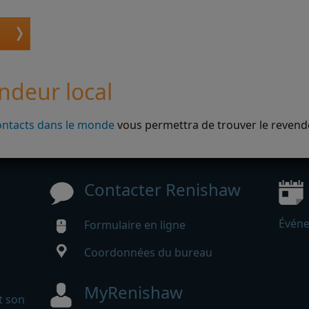
ndeur local
ontacts dans le monde
vous permettra de trouver le revende
Contacter Renishaw
Événe
Formulaire en ligne
Coordonnées du bureau
MyRenishaw
t son