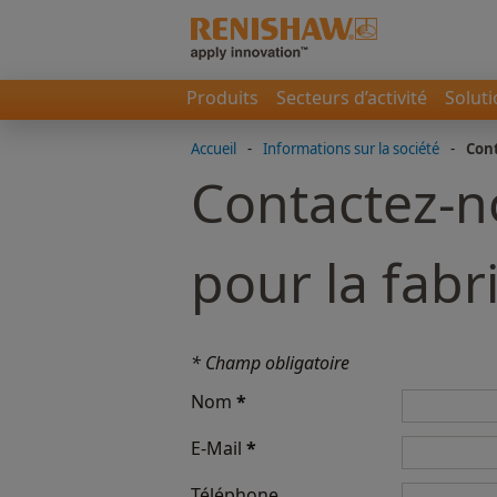
Produits
Secteurs d’activité
Solut
Accueil
-
Informations sur la société
-
Con
Contactez-no
pour la fabr
* Champ obligatoire
Nom
*
E-Mail
*
Téléphone