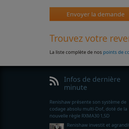
Trouvez votre reve
La liste complète de nos
points de c
Infos de dernière
minute
Renishaw présente son système de
codage absolu multi-Dof, doté de la
nouvelle règle RXMA30 1,5D
Renishaw investit et agrandi