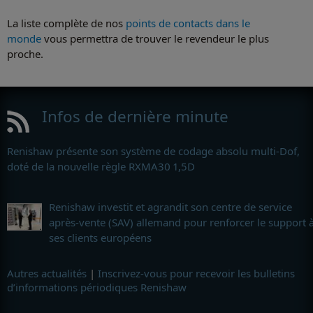
La liste complète de nos
points de contacts dans le
monde
vous permettra de trouver le revendeur le plus
proche.
Infos de dernière minute
Renishaw présente son système de codage absolu multi-Dof,
doté de la nouvelle règle RXMA30 1,5D
Renishaw investit et agrandit son centre de service
après-vente (SAV) allemand pour renforcer le support 
ses clients européens
Autres actualités
|
Inscrivez-vous pour recevoir les bulletins
d’informations périodiques Renishaw