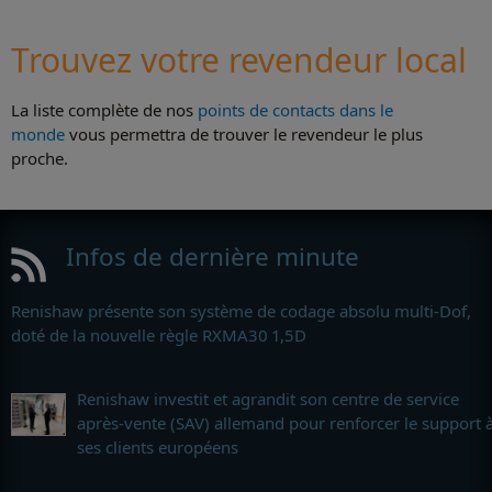
Trouvez votre revendeur local
La liste complète de nos
points de contacts dans le
monde
vous permettra de trouver le revendeur le plus
proche.
Infos de dernière minute
Renishaw présente son système de codage absolu multi-Dof,
doté de la nouvelle règle RXMA30 1,5D
Renishaw investit et agrandit son centre de service
après-vente (SAV) allemand pour renforcer le support 
ses clients européens