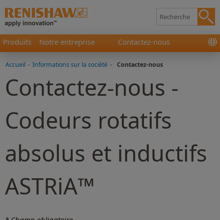
Produits
Notre entreprise
Contactez-nous
Accueil
-
Informations sur la société
-
Contactez-nous
Contactez-nous -
Codeurs rotatifs
absolus et inductifs
ASTRiA™
* Champ obligatoire