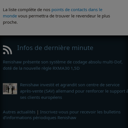
La liste complète de nos
points de contacts dans le
monde
vous permettra de trouver le revendeur le plus
proche.
Infos de dernière minute
Renishaw présente son système de codage absolu multi-Dof,
doté de la nouvelle règle RXMA30 1,5D
Renishaw investit et agrandit son centre de service
après-vente (SAV) allemand pour renforcer le support 
ses clients européens
Autres actualités
|
Inscrivez-vous pour recevoir les bulletins
d’informations périodiques Renishaw