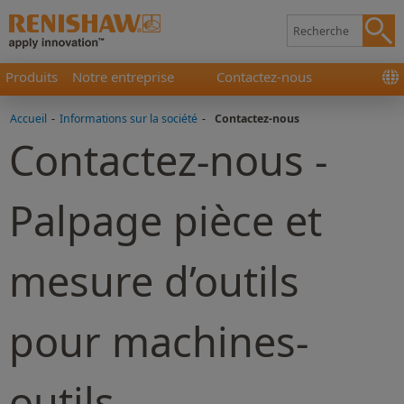
Produits
Notre entreprise
Contactez-nous
Accueil
-
Informations sur la société
-
Contactez-nous
Contactez-nous -
Palpage pièce et
mesure d’outils
pour machines-
outils