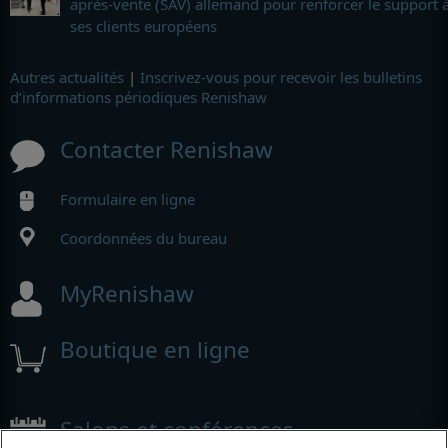
après-vente (SAV) allemand pour renforcer le support 
ses clients européens
Autres actualités
|
Inscrivez-vous pour recevoir les bulletins
d’informations périodiques Renishaw
Contacter Renishaw
Formulaire en ligne
Coordonnées du bureau
MyRenishaw
Boutique en ligne
Salons et conférences