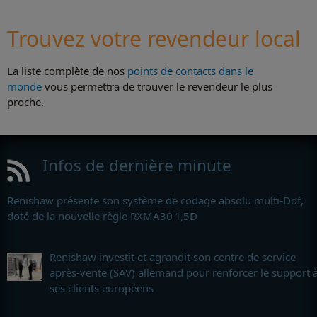
Trouvez votre revendeur local
La liste complète de nos
points de contacts dans le
monde
vous permettra de trouver le revendeur le plus
proche.
Infos de dernière minute
Renishaw présente son système de codage absolu multi-Dof,
doté de la nouvelle règle RXMA30 1,5D
Renishaw investit et agrandit son centre de service
après-vente (SAV) allemand pour renforcer le support 
ses clients européens