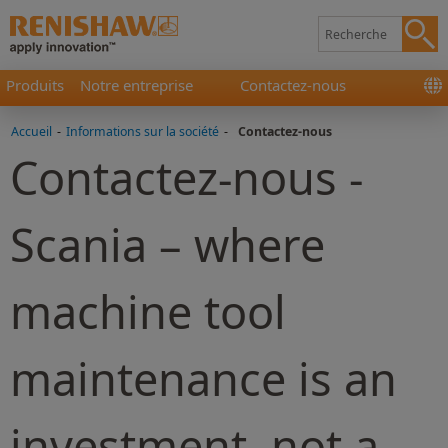
Produits
Notre entreprise
Contactez-nous
Accueil
-
Informations sur la société
-
Contactez-nous
Contactez-nous -
Scania – where
machine tool
maintenance is an
investment, not a