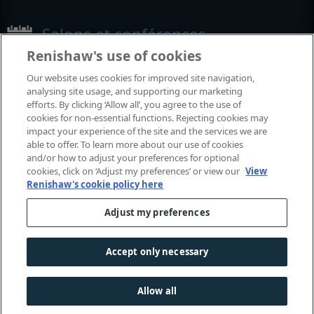
Salons et conférences
Renishaw's use of cookies
Événements auxquels nous participons
Our website uses cookies for improved site navigation,
analysing site usage, and supporting our marketing
efforts. By clicking ‘Allow all’, you agree to the use of
cookies for non-essential functions. Rejecting cookies may
impact your experience of the site and the services we are
able to offer. To learn more about our use of cookies
and/or how to adjust your preferences for optional
cookies, click on ‘Adjust my preferences’ or view our
View
Renishaw's cookie policy here
Adjust my preferences
© 2001–2026 Renishaw plc. Tous droits réservés.
Contactez-nous
|
Juridique et conformité
|
Accessibilité
|
Confidentialité
|
Guide sur les cookies
|
Accept only necessary
Avis linguistique relatif aux genres
Allow all