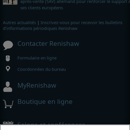
après-vente (SAV) allemand pour renforcer le support 
ses clients européens
Autres actualités
|
Inscrivez-vous pour recevoir les bulletins
d’informations périodiques Renishaw
Contacter Renishaw
Formulaire en ligne
Coordonnées du bureau
MyRenishaw
Boutique en ligne
Salons et conférences