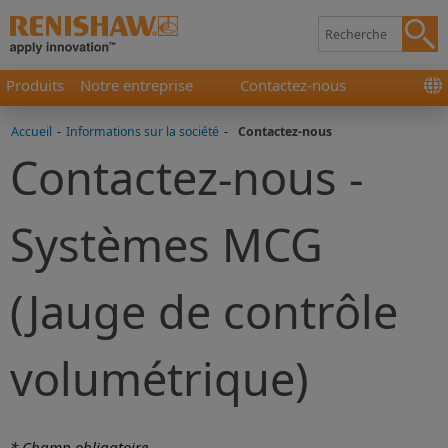
Produits
Notre entreprise
Contactez-nous
Accueil
-
Informations sur la société
-
Contactez-nous
Contactez-nous -
Systèmes MCG
(Jauge de contrôle
volumétrique)
* Champ obligatoire