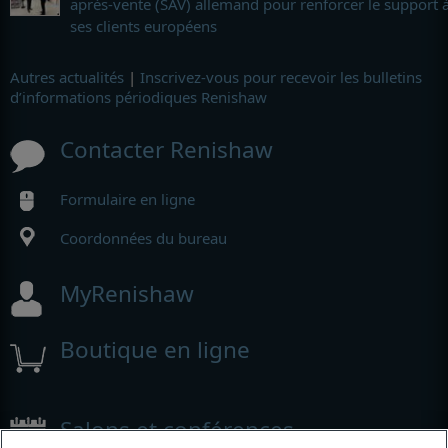
après-vente (SAV) allemand pour renforcer le support 
ses clients européens
Autres actualités
|
Inscrivez-vous pour recevoir les bulletins
d’informations périodiques Renishaw
Contacter Renishaw
Formulaire en ligne
Coordonnées du bureau
MyRenishaw
Boutique en ligne
Salons et conférences