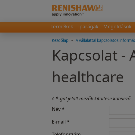
Termékek
Iparágak
Megoldások
Kezdőlap
-
A vállalattal kapcsolatos informá
Kapcsolat - 
healthcare
A *-gal jelölt mezők kitöltése kötelező
Név
*
E-mail
*
Telefonszám