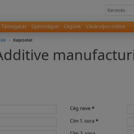
Támogatás
Újdonságok
Cégünk
Vásároljon online
ciók
-
Kapcsolat
Additive manufactur
Cég neve
*
Cím 1. sora
*
Cím 2. sora