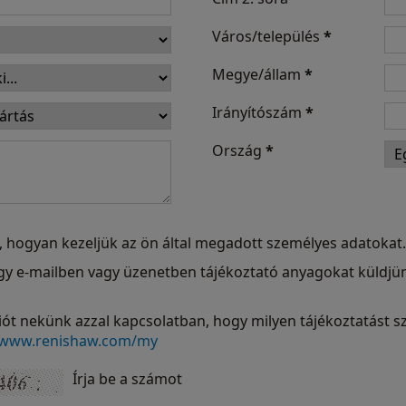
Város/település
*
Megye/állam
*
Irányítószám
*
Ország
*
, hogyan kezeljük az ön által megadott személyes adatokat.
hogy e-mailben vagy üzenetben tájékoztató anyagokat küldj
ót nekünk azzal kapcsolatban, hogy milyen tájékoztatást sz
www.renishaw.com/my
Írja be a számot