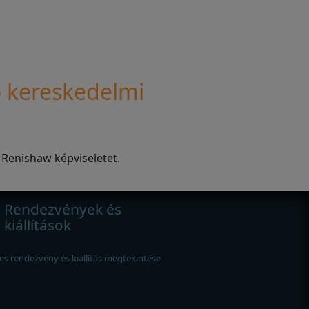
 kereskedelmi
 Renishaw képviseletet.
Rendezvények és
kiállítások
es rendezvény és kiállítás megtekintése