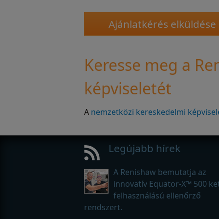
Keresse meg a Re
képviseletét
A
nemzetközi kereskedelmi képvisele
Legújabb hírek
A Renishaw bemutatja az
innovatív Equator-X™ 500 ke
felhasználású ellenőrző
rendszert.