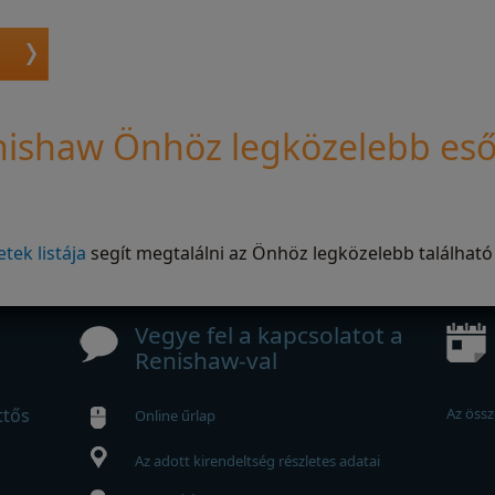
nishaw Önhöz legközelebb eső
tek listája
segít megtalálni az Önhöz legközelebb található
Vegye fel a kapcsolatot a
Renishaw-val
ttős
Az össz
Online űrlap
Az adott kirendeltség részletes adatai