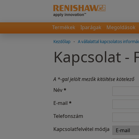
Termékek
Iparágak
Megoldások
Kezdőlap
-
A vállalattal kapcsolatos informá
Kapcsolat -
A *-gal jelölt mezők kitöltése kötelező
Név
*
E-mail
*
Telefonszám
Kapcsolatfelvétel módja