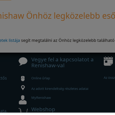
nishaw Önhöz legközelebb eső
tek listája
segít megtalálni az Önhöz legközelebb található
Vegye fel a kapcsolatot a
Renishaw-val
ttős
Az össz
Online űrlap
Az adott kirendeltség részletes adatai
MyRenishaw
Webshop
ata.