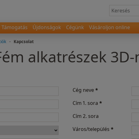
Támogatás
Újdonságok
Cégünk
Vásároljon online
ciók
-
Kapcsolat
 Fém alkatrészek 3D
Cég neve
*
Cím 1. sora
*
Cím 2. sora
Város/település
*