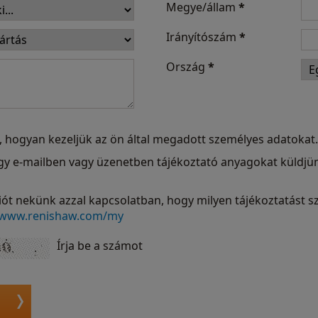
Megye/állam
*
Irányítószám
*
Ország
*
, hogyan kezeljük az ön által megadott személyes adatokat.
hogy e-mailben vagy üzenetben tájékoztató anyagokat küldj
ót nekünk azzal kapcsolatban, hogy milyen tájékoztatást sz
www.renishaw.com/my
Írja be a számot