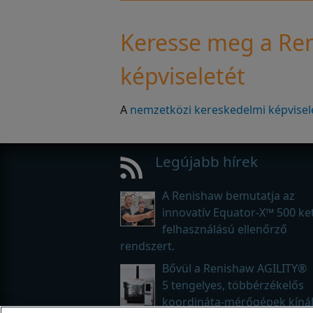
Keresse meg a Re
képviseletét
A
nemzetközi kereskedelmi képvisele
Legújabb hírek
A Renishaw bemutatja az
innovatív Equator-X™ 500 ke
felhasználású ellenőrző
rendszert.
Bővül a Renishaw AGILITY®
5 tengelyes, többérzékelős
koordináta-mérőgépek kínál