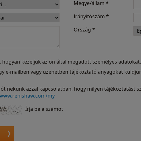
Megye/állam
*
Irányítószám
*
Ország
*
, hogyan kezeljük az ön által megadott személyes adatokat.
hogy e-mailben vagy üzenetben tájékoztató anyagokat küldj
ót nekünk azzal kapcsolatban, hogy milyen tájékoztatást sz
www.renishaw.com/my
Írja be a számot