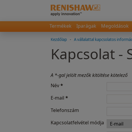
Termékek
Iparágak
Megoldások
Kezdőlap
-
A vállalattal kapcsolatos informá
Kapcsolat -
A *-gal jelölt mezők kitöltése kötelező
Név
*
E-mail
*
Telefonszám
Kapcsolatfelvétel módja