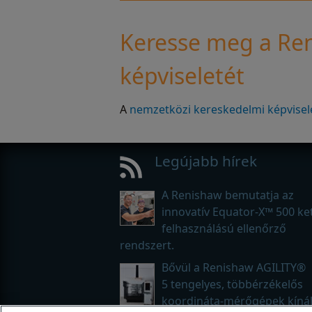
Keresse meg a Re
képviseletét
A
nemzetközi kereskedelmi képvisele
Legújabb hírek
A Renishaw bemutatja az
innovatív Equator-X™ 500 ke
felhasználású ellenőrző
rendszert.
Bővül a Renishaw AGILITY®
5 tengelyes, többérzékelős
koordináta-mérőgépek kínál