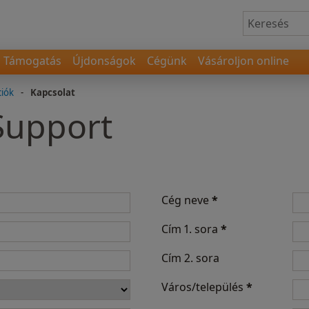
Támogatás
Újdonságok
Cégünk
Vásároljon online
ciók
-
Kapcsolat
 Support
Cég neve
*
Cím 1. sora
*
Cím 2. sora
Város/település
*