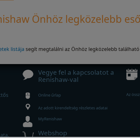
nishaw Önhöz legközelebb eső
tek listája
segít megtalálni az Önhöz legközelebb található
Vegye fel a kapcsolatot a
Renishaw-val
ttős
Az össz
Online űrlap
Az adott kirendeltség részletes adatai
MyRenishaw
Webshop
ata.