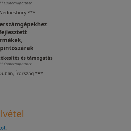
** Csatornapartner
Wednesbury ***
zerszámgépekhez
fejlesztett
ermékek,
pintószárak
tékesítés és támogatás
** Csatornapartner
Dublin, Írország ***
lvétel
tot
.