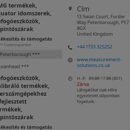
MG termékek,
Cím
uator idomszerek,
13 Swan Court, Forder
efogóeszközök,
Way Peterborough, PE7
pintószárak
8GX
United Kingdom
tékesítés és támogatás
** Csatornapartner
+44 1733 325252
Peterborough ***
www.measurement-
solutions.co.uk
Loanhead ***
efogóeszközök,
H.-P.
09:00-17:00 (BST)
Zárva
libráló termékek,
Látogatókat csak előre
zerszámgépekhez
egyeztetett időpontban
fejlesztett
fogadunk.
ermékek,
pintószárak
tékesítés és támogatás