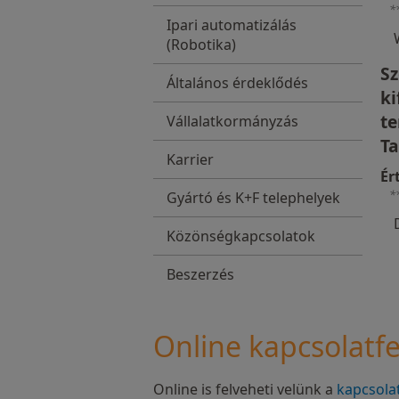
*
Ipari automatizálás
(Robotika)
S
Általános érdeklődés
ki
t
Vállalatkormányzás
Ta
Karrier
Ér
*
Gyártó és K+F telephelyek
Közönségkapcsolatok
Beszerzés
Online kapcsolatfe
Online is felveheti velünk a
kapcsola