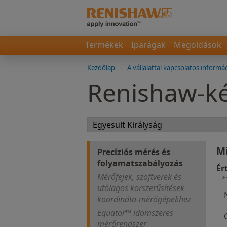
Termékek
Iparágak
Megoldások
Kezdőlap
-
A vállalattal kapcsolatos informá
Renishaw-ké
M
Precíziós mérés és
folyamatszabályozás
Ér
Mérőfejek, szoftverek és
*
utólagos korszerűsítések
koordináta-mérőgépekhez
Equator™ idomszeres
mérőrendszer