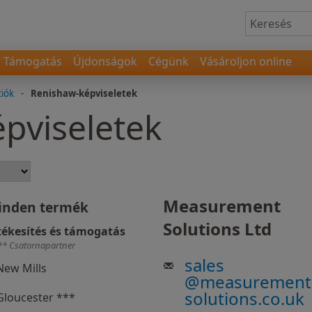
Támogatás
Újdonságok
Cégünk
Vásároljon online
ciók
-
Renishaw-képviseletek
pviseletek
Measurement
inden termék
Solutions Ltd
tékesítés és támogatás
** Csatornapartner
sales
New Mills
@
measurement
solutions.co.uk
Gloucester ***