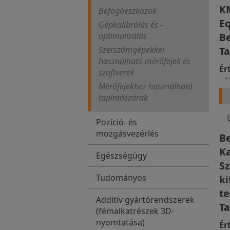
K
Befogóeszközök
Eq
Gépkalibrálás és -
optimalizálás
B
Szerszámgépekkel
Ta
használható mérőfejek és
Ér
szoftverek
*
Mérőfejekhez használható
tapintószárak
Pozíció- és
mozgásvezérlés
B
Ka
Egészségügy
S
Tudományos
ki
t
Additív gyártórendszerek
Ta
(fémalkatrészek 3D-
nyomtatása)
Ér