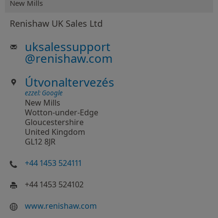
New Mills
Renishaw UK Sales Ltd
uksalessupport
@
renishaw.com
Útvonaltervezés
ezzel: Google
New Mills
Wotton-under-Edge
Gloucestershire
United Kingdom
GL12 8JR
+44 1453 524111
+44 1453 524102
www​.renishaw​.com