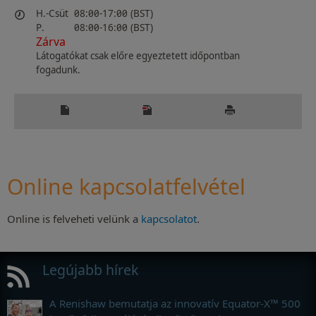
H.-Csüt
08:00-17:00 (BST)
P.
08:00-16:00 (BST)
Zárva
Látogatókat csak előre egyeztetett időpontban
fogadunk.
Online kapcsolatfelvétel
Online is felveheti velünk a
kapcsolatot
.
Legújabb hírek
A Renishaw bemutatja az innovatív Equator-X™ 500