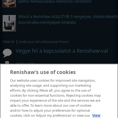
kettős felhasználású ellenőrző rendszert.
Bővül a Renishaw AGILITY® 5 tengelyes, többérzékelő
koordináta-mérőgépek kínálata.
|
Több hír
Iratkozzon fel a Renishaw híreire
Vegye fel a kapcsolatot a Renishaw-val
Online űrlap
Renishaw's use of cookies
Az adott kirendeltség részletes adatai
Our website uses cookies for improved site navigation,
MyRenishaw
analysing site usage, and supporting our marketing
efforts. By clicking ‘Allow all’, you agree to the use of
Webshop
cookies for non-essential functions. Rejecting cookies may
impact your experience of the site and the services we are
able to offer. To learn more about our use of cookies
Rendezvények és kiállítások
and/or how to adjust your preferences for optional
cookies, click on ‘Adjust my preferences’ or view our
View